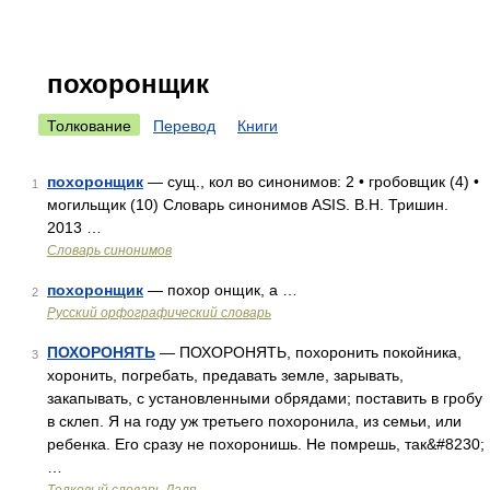
похоронщик
Толкование
Перевод
Книги
похоронщик
— сущ., кол во синонимов: 2 • гробовщик (4) •
1
могильщик (10) Словарь синонимов ASIS. В.Н. Тришин.
2013 …
Словарь синонимов
похоронщик
— похор онщик, а …
2
Русский орфографический словарь
ПОХОРОНЯТЬ
— ПОХОРОНЯТЬ, похоронить покойника,
3
хоронить, погребать, предавать земле, зарывать,
закапывать, с установленными обрядами; поставить в гробу
в склеп. Я на году уж третьего похоронила, из семьи, или
ребенка. Его сразу не похоронишь. Не помрешь, так&#8230;
…